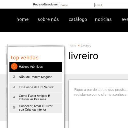
Registo/Newsletter:
home
»
Livreiro
livreiro
1
Hábitos Atómicos
2
Não Me Podem Magoar
3
Em Busca de Um Sentido
Fique a par de tudo o que precisa
registar-se como cliente, conhec
Como Fazer Amigos E
4
Influenciar Pessoas
Conhecer, Amar e Curar
5
sua Criança Interior