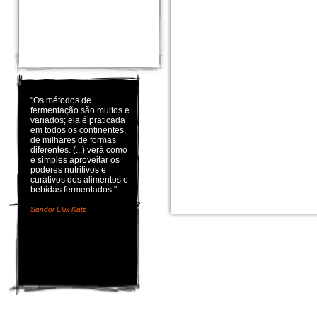
"Os métodos de
fermentação são muitos e
variados; ela é praticada
em todos os continentes,
de milhares de formas
diferentes. (...) verá como
é simples aproveitar os
poderes nutritivos e
curativos dos alimentos e
bebidas fermentados."
Sandor Ellix Katz