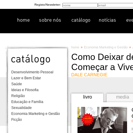
Registo/Newsletter:
home
»
Economia Marketing e Gestão
»
Como Deixar d
Começar a Vive
Desenvolvimento Pessoal
DALE CARNEGIE
Lazer e Bem Estar
Saúde
Ideias e Filosofia
Religião
livro
media
Educação e Família
Sexualidade
Economia Marketing e Gestão
Ficção