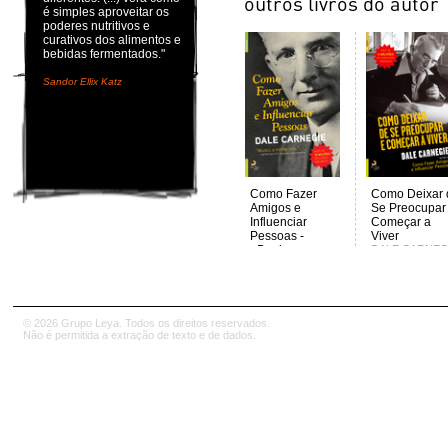
é simples aproveitar os
poderes nutritivos e
curativos dos alimentos e
bebidas fermentados."
Sandor Ellix Katz
Como Fazer
Como Deixar 
Amigos e
Se Preocupar
Influenciar
Começar a
Pessoas -
Viver
eBook
DALE CARNEG
DALE CARNEGIE
© 2026 Grupo Leya. Todos os direitos reservados.
Não é permitida a extração de texto e de dados.