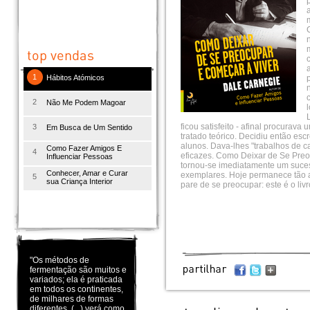
1
Hábitos Atómicos
2
Não Me Podem Magoar
ficou satisfeito - afinal procurav
3
Em Busca de Um Sentido
tratado teórico. Decidiu então esc
alunos. Dava-lhes "trabalhos de ca
Como Fazer Amigos E
4
eficazes. Como Deixar de Se Preo
Influenciar Pessoas
tornou-se imediatamente um suces
Conhecer, Amar e Curar
exemplares. Hoje permanece tão a
5
sua Criança Interior
pare de se preocupar: este é o livr
"Os métodos de
fermentação são muitos e
variados; ela é praticada
em todos os continentes,
de milhares de formas
diferentes. (...) verá como