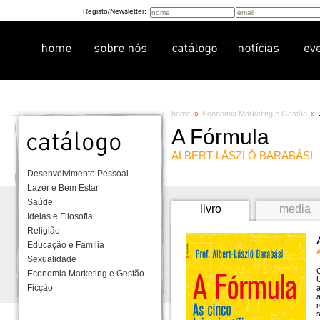
Registo/Newsletter:
home
»
Economia Marketing e Gestão
»
A Fórmula
ALBERT-LÁSZLÓ BARABÁSI
Desenvolvimento Pessoal
Lazer e Bem Estar
Saúde
livro
media
Ideias e Filosofia
Religião
Educação e Família
Sexualidade
Q
Economia Marketing e Gestão
U
Ficção
a
a
s