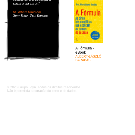
seca e ao calor."
Dr. William Davis em
Sem Trigo, Sem Barriga
A Fórmula -
eBook
ALBERT-LÁSZLÓ
BARABÁSI
© 2026 Grupo Leya. Todos os direitos reservados.
Não é permitida a extração de texto e de dados.