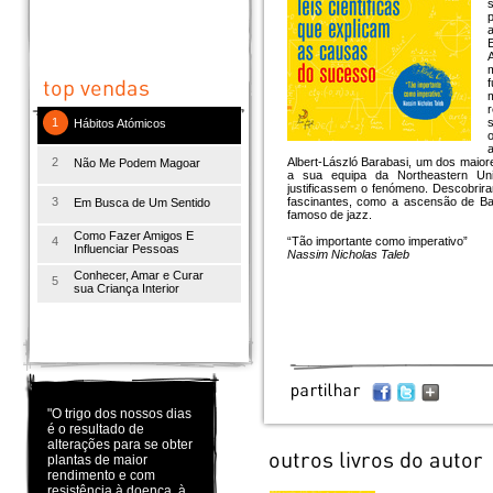
E
A
f
r
1
s
Hábitos Atómicos
a
2
Albert-László Barabasi, um dos maior
Não Me Podem Magoar
a sua equipa da Northeastern Univ
justificassem o fenómeno. Descobriram
3
fascinantes, como a ascensão de Bas
Em Busca de Um Sentido
famoso de jazz.
Como Fazer Amigos E
4
“Tão importante como imperativo”
Influenciar Pessoas
Nassim Nicholas Taleb
Conhecer, Amar e Curar
5
sua Criança Interior
"O trigo dos nossos dias
é o resultado de
alterações para se obter
plantas de maior
rendimento e com
resistência à doença, à