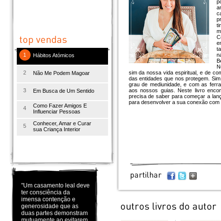
p
a
c
p
t
m
C
e
t
1
n
Hábitos Atómicos
B
N
2
sim da nossa vida espiritual, e de 
Não Me Podem Magoar
das entidades que nos protegem. Sim
grau de mediunidade, e com as ferra
3
aos nossos guias. Neste livro encon
Em Busca de Um Sentido
precisa de saber para começar a lança
para desenvolver a sua conexão com o 
Como Fazer Amigos E
4
Influenciar Pessoas
Conhecer, Amar e Curar
5
sua Criança Interior
"Um casamento leal deve
ter consciência da
imensa contenção e
generosidade que as
duas partes demonstram
mutuamente ao evitarem