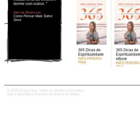
dormir com outros. "
Alan de Botton em
Como Pensar Mais Sobre
Sexo
365 Dicas de
365 Dicas de
Espiritualidade
Espiritualidad
INÊS PEREIRA
eBook
PINA
INÊS PEREIRA
PINA
© 2026 Grupo Leya. Todos os direitos reservados.
Não é permitida a extração de texto e de dados.