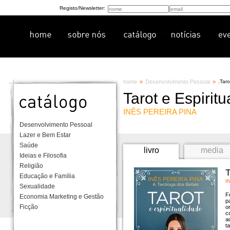
Registo/Newsletter:
home
»
Desenvolvimento Pessoal
»
.
Taro
Tarot e Espirit
INÊS PEREIRA PINA
Desenvolvimento Pessoal
Lazer e Bem Estar
Saúde
livro
media
Ideias e Filosofia
Religião
T
Educação e Família
I
Sexualidade
F
Economia Marketing e Gestão
p
Ficção
o
c
a
t