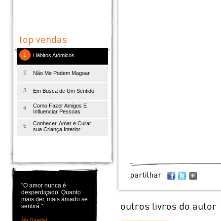
1
Hábitos Atómicos
2
Não Me Podem Magoar
3
Em Busca de Um Sentido
Como Fazer Amigos E
4
Influenciar Pessoas
Conhecer, Amar e Curar
5
sua Criança Interior
"O amor nunca é
desperdiçado. Quanto
mais der, mais amado se
sentirá."
Mo Gawdat