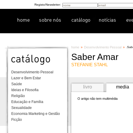
Registo/Newsletter:
home
»
Desenvolvimento Pessoal
»
.
Sab
Saber Amar
STEFANIE STAHL
Desenvolvimento Pessoal
Lazer e Bem Estar
Saúde
livro
media
Ideias e Filosofia
Religião
O artigo não tem multimédia
Educação e Família
Sexualidade
Economia Marketing e Gestão
Ficção