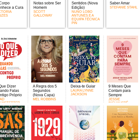
Corpo
Notas sobre Ser
Sentidos (Nova
Saber Amar
nhece a Cura
Homem
Edição)
STEFANIE STAHL
CTORIA
SCOTT
NUNO LOBO
IZES
GALLOWAY
ANTUNES E A
EQUIPA TÉCNICA
PIN
Que Dizer
A Regra dos 5
Deixa-te Guiar
9 Meses Que
ando Falas
Segundos
LAURA LYNNE
Contam para
JACKSON
ntigo Próprio
(Nova Capa)
Sempre
AD
MEL ROBBINS
JESSIE
LMSTETTER
INCHAUSPÉ