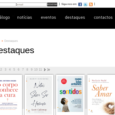
Siga-nos em:
e
»
Destaques
estaques
2
3
4
5
6
7
8
9
10
11