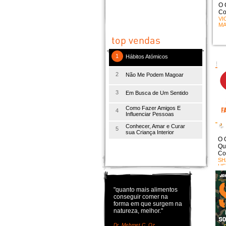
O 
Co
VI
MA
1
Hábitos Atómicos
2
Não Me Podem Magoar
3
Em Busca de Um Sentido
Como Fazer Amigos E
4
Influenciar Pessoas
Conhecer, Amar e Curar
5
sua Criança Interior
O 
Qu
Co
SH
HE
"quanto mais alimentos
conseguir comer na
forma em que surgem na
natureza, melhor."
Dr. Mehmet C. Oz