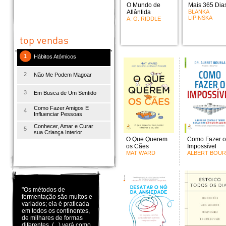
O Mundo de
Mais 365 Dia
Atlântida
BLANKA
LIPINSKA
A. G. RIDDLE
1
Hábitos Atómicos
2
Não Me Podem Magoar
3
Em Busca de Um Sentido
Como Fazer Amigos E
4
Influenciar Pessoas
Conhecer, Amar e Curar
5
sua Criança Interior
O Que Querem
Como Fazer o
os Cães
Impossível
MAT WARD
ALBERT BOUR
"Os métodos de
fermentação são muitos e
variados; ela é praticada
em todos os continentes,
de milhares de formas
diferentes. (...) verá como