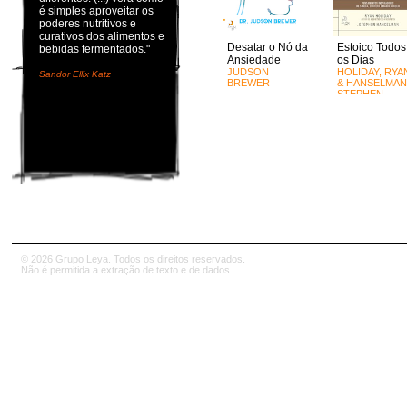
é simples aproveitar os
poderes nutritivos e
curativos dos alimentos e
Desatar o Nó da
Estoico Todos
bebidas fermentados."
Ansiedade
os Dias
JUDSON
HOLIDAY, RYA
Sandor Ellix Katz
BREWER
& HANSELMAN
STEPHEN
© 2026 Grupo Leya. Todos os direitos reservados.
Não é permitida a extração de texto e de dados.