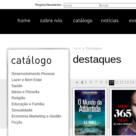
Registo/Newsletter:
home
»
Destaques
destaques
Desenvolvimento Pessoal
Lazer e Bem Estar
5
6
7
8
9
10
11
12
13
14
Saúde
Ideias e Filosofia
Religião
Educação e Família
Sexualidade
Economia Marketing e Gestão
Ficção