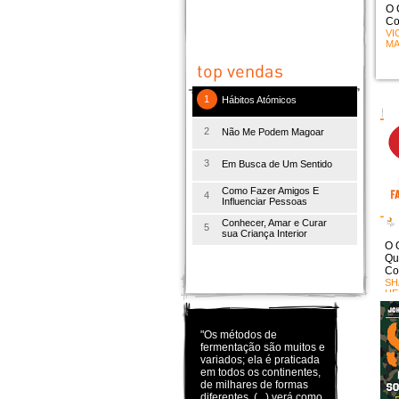
O 
Co
VI
MA
1
Hábitos Atómicos
2
Não Me Podem Magoar
3
Em Busca de Um Sentido
Como Fazer Amigos E
4
Influenciar Pessoas
Conhecer, Amar e Curar
5
sua Criança Interior
O 
Qu
Co
SH
HE
"Os métodos de
fermentação são muitos e
variados; ela é praticada
em todos os continentes,
de milhares de formas
diferentes. (...) verá como