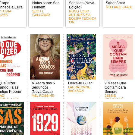
Corpo
Notas sobre Ser
Sentidos (Nova
Saber Amar
nhece a Cura
Homem
Edição)
STEFANIE STAHL
CTORIA
SCOTT
NUNO LOBO
IZES
GALLOWAY
ANTUNES E A
EQUIPA TÉCNICA
PIN
Que Dizer
A Regra dos 5
Deixa-te Guiar
9 Meses Que
ando Falas
Segundos
LAURA LYNNE
Contam para
JACKSON
ntigo Próprio
(Nova Capa)
Sempre
AD
MEL ROBBINS
JESSIE
LMSTETTER
INCHAUSPÉ