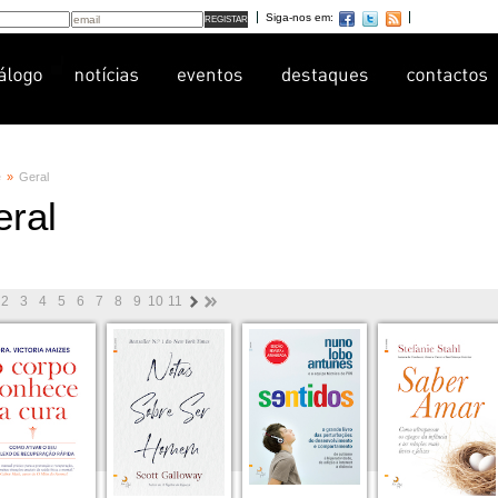
Siga-nos em:
e
»
Geral
eral
2
3
4
5
6
7
8
9
10
11