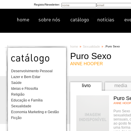
Registo/Newsletter:
home
»
Sexualidade
»
.
Puro Sexo
Puro Sexo
ANNE HOOPER
Desenvolvimento Pessoal
Lazer e Bem Estar
Saúde
livro
media
Ideias e Filosofia
Religião
Puro S
Educação e Família
ANNE HOO
Sexualidade
Puro Sexo 
Economia Marketing e Gestão
sexualidad
Ficção
sensuais, 
ao gosto f
uma forma p