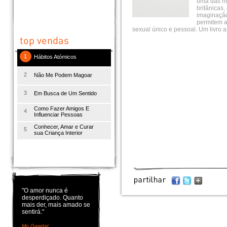
uma das ma
britânicas,
imaginação
permitem ao
sexual único e pessoal. Um livro a 
1
Hábitos Atómicos
2
Não Me Podem Magoar
3
Em Busca de Um Sentido
Como Fazer Amigos E
4
Influenciar Pessoas
Conhecer, Amar e Curar
5
sua Criança Interior
"O amor nunca é
desperdiçado. Quanto
mais der, mais amado se
sentirá."
Mo Gawdat