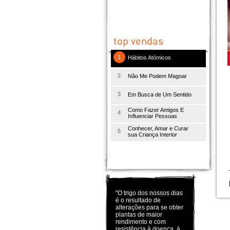
1
Hábitos Atómicos
2
Não Me Podem Magoar
3
Em Busca de Um Sentido
Como Fazer Amigos E
4
Influenciar Pessoas
Conhecer, Amar e Curar
5
sua Criança Interior
"O trigo dos nossos dias
é o resultado de
alterações para se obter
plantas de maior
rendimento e com
resistência à doença, à