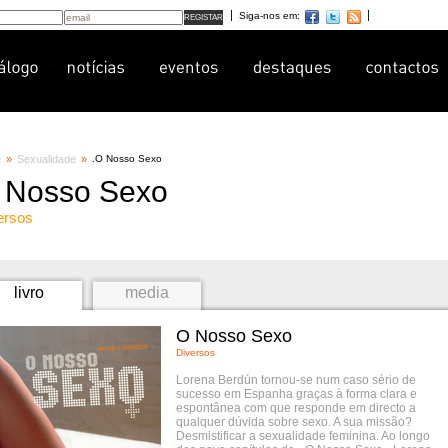
Siga-nos em:
e
»
Sexualidade
»
.
O Nosso Sexo
 Nosso Sexo
ersos
livro
media
O Nosso Sexo
Diversos
Lorena Berdún tornou-se num caso sério de
sucesso em Espanha graças à forma clara e
espontânea com que responde em directo a
qualquer dúvida sobre sexo. A sua missão?
Desmistificar a sexualidade feminina. Ao longo