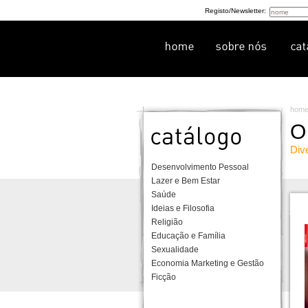
Registo/Newsletter:
hom
O
Div
Desenvolvimento Pessoal
Lazer e Bem Estar
Saúde
Ideias e Filosofia
Religião
Educação e Família
Sexualidade
Economia Marketing e Gestão
Ficção