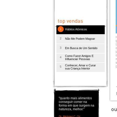
1
Hábitos Atómicos
2
Não Me Podem Magoar
3
d
Em Busca de Um Sentido
d
Como Fazer Amigos E
4
Influenciar Pessoas
Conhecer, Amar e Curar
p
5
sua Criança Interior
"quanto mais alimentos
conseguir comer na
forma em que surgem na
natureza, melhor."
Dr. Mehmet C. Oz