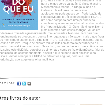
juro. Mas a minha cabeça anda sempre a mil à
hora e o meu corpo vai atrás. O Vasco é assim.
Mas também o Manuel, o Diogo, a Inês e a
Catarina. Há milhares de crianças e
adolescentes portugueses com Perturbação de
Hiperactividade e Défice de Atenção (PHDA). É
um nome comprido para uma perturbação
complexa, que tendemos a banalizar chamando-
lhe "hiperactividade". O rótulo não é justo. Nem é
justo olharmos para essas crianças, vê-las em
roda livre e rotulá-las grosseiramente: mal- educadas. Não são. Têm pais que
genuinamente se preocupam, que se interrogam, que não sabem mais o que fazer
(ou nem sequer sabem que o filho tem PHDA). É a eles, e aos professores, que se
estina este livro. Porque se criaram muitos mitos em torno da perturbação e é
preciso desmistificá-los um a um. Neste livro, vamos conhecer o que a ciência nos
iz sobre este distúrbio, perceber os sintomas e como se faz o diagnóstico, falar da
medicação, do acompanhamento, discutir o que se pode fazer em casa e na
escola. Vamos olhar para a PHDA de diferentes ângulos, porque é uma
erturbação que exige esse olhar multifocal.