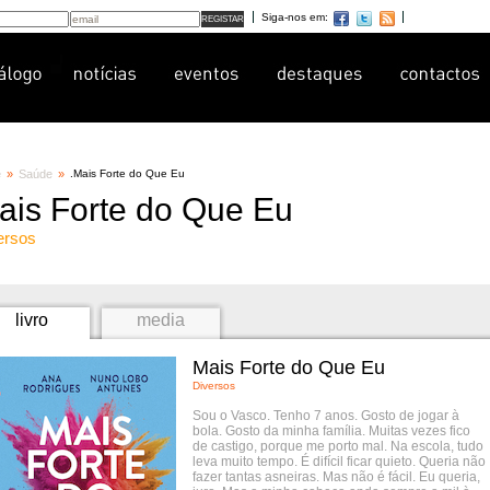
Siga-nos em:
e
»
Saúde
»
.
Mais Forte do Que Eu
ais Forte do Que Eu
ersos
livro
media
Mais Forte do Que Eu
Diversos
Sou o Vasco. Tenho 7 anos. Gosto de jogar à
bola. Gosto da minha família. Muitas vezes fico
de castigo, porque me porto mal. Na escola, tudo
leva muito tempo. É difícil ficar quieto. Queria não
fazer tantas asneiras. Mas não é fácil. Eu queria,