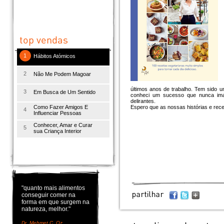
1
Hábitos Atómicos
2
Não Me Podem Magoar
últimos anos de trabalho. Tem sido um
3
Em Busca de Um Sentido
conheci um sucesso que nunca ima
delirantes.
Como Fazer Amigos E
Espero que as nossas histórias e recei
4
Influenciar Pessoas
Conhecer, Amar e Curar
5
sua Criança Interior
"quanto mais alimentos
conseguir comer na
forma em que surgem na
natureza, melhor."
Dr. Mehmet C. Oz