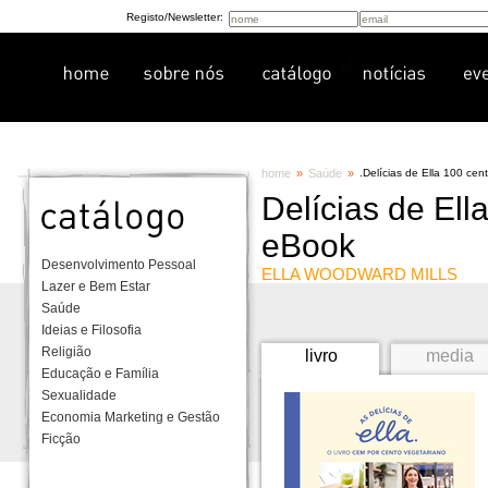
Registo/Newsletter:
home
»
Saúde
»
.
Delícias de Ella 100 ce
Delícias de Ell
eBook
Desenvolvimento Pessoal
ELLA WOODWARD MILLS
Lazer e Bem Estar
Saúde
Ideias e Filosofia
Religião
livro
media
Educação e Família
Sexualidade
Economia Marketing e Gestão
Ficção