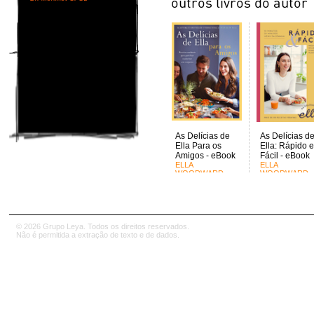
As Delícias de
As Delícias d
Ella Para os
Ella: Rápido e
Amigos - eBook
Fácil - eBook
ELLA
ELLA
WOODWARD
WOODWARD
MILLS
MILLS
© 2026 Grupo Leya. Todos os direitos reservados.
Não é permitida a extração de texto e de dados.