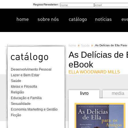
Registo/Newsletter:
home
»
Saúde
»
.
As Delícias de Ella Para
As Delícias de 
eBook
Desenvolvimento Pessoal
ELLA WOODWARD MILLS
Lazer e Bem Estar
Saúde
Ideias e Filosofia
Religião
livro
media
Educação e Família
Sexualidade
Economia Marketing e Gestão
Ficção