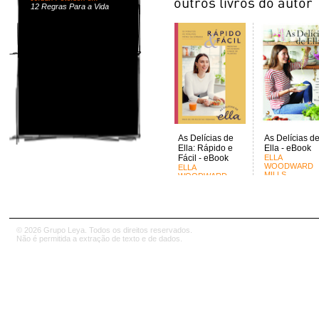
12 Regras Para a Vida
As Delícias de
As Delícias d
Ella: Rápido e
Ella - eBook
Fácil - eBook
ELLA
WOODWARD
ELLA
MILLS
WOODWARD
MILLS
© 2026 Grupo Leya. Todos os direitos reservados.
Não é permitida a extração de texto e de dados.