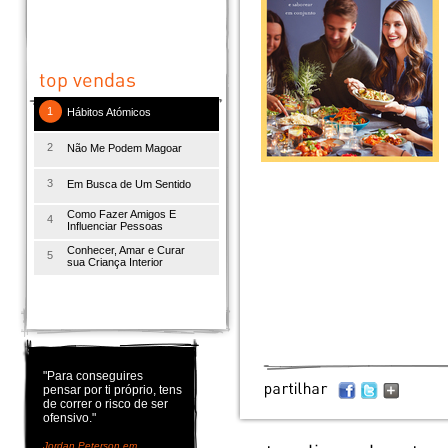
1
Hábitos Atómicos
2
Não Me Podem Magoar
3
Em Busca de Um Sentido
Como Fazer Amigos E
4
Influenciar Pessoas
Conhecer, Amar e Curar
5
sua Criança Interior
"Para conseguires
pensar por ti próprio, tens
de correr o risco de ser
ofensivo."
Jordan Peterson em