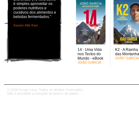
é simples aproveitar os
poderes nutritivos e
curativos dos alimentos e
bebidas fermentados."
Sandor Ellix Katz
14 - Uma Vida
K2 - A Rainha
nos Tectos do
das Montanh
Mundo - eBook
JOÃO GARCIA
JOÃO GARCIA
© 2026 Grupo Leya. Todos os direitos reservados.
Não é permitida a extração de texto e de dados.