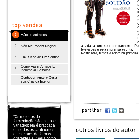
q
t
l
t
c
a
1
f
Hábitos Atómicos
E
a
2
a vida a um seu companheiro, Pa
Não Me Podem Magoar
televisões e pela imprensa escrita.
Neste livro, temos o relato na primeir
3
Em Busca de Um Sentido
Como Fazer Amigos E
4
Influenciar Pessoas
Conhecer, Amar e Curar
5
sua Criança Interior
"Os métodos de
fermentação são muitos e
variados; ela é praticada
em todos os continentes,
de milhares de formas
diferentes. (...) verá como