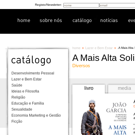
Registo/Newsletter:
home
»
Lazer e Bem Estar
»
.
A Mais Alta
A Mais Alta Sol
Diversos
Desenvolvimento Pessoal
Lazer e Bem Estar
Saúde
livro
media
Ideias e Filosofia
Religião
Educação e Família
D
Sexualidade
A
Economia Marketing e Gestão
a
Ficção
m