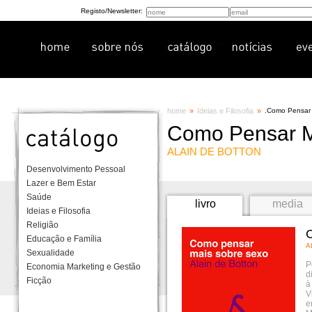
Registo/Newsletter:
home
»
Ideias e Filosofia
»
.
Como Pensar 
Como Pensar M
ALAIN DE BOTTON
Desenvolvimento Pessoal
Lazer e Bem Estar
Saúde
livro
media
Ideias e Filosofia
Religião
C
Educação e Família
A
Sexualidade
P
Economia Marketing e Gestão
d
Ficção
à
V
e