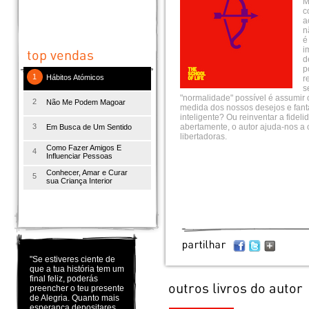
M
c
a
n
é
i
d
p
1
Hábitos Atómicos
r
s
"normalidade" possível é assumir o
2
Não Me Podem Magoar
medida dos nossos desejos e fant
inteligente? Ou reinventar a fidel
3
abertamente, o autor ajuda-nos a 
Em Busca de Um Sentido
libertadoras.
Como Fazer Amigos E
4
Influenciar Pessoas
Conhecer, Amar e Curar
5
sua Criança Interior
"Se estiveres ciente de
que a tua história tem um
final feliz, poderás
preencher o teu presente
de Alegria. Quanto mais
esperança depositares