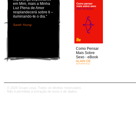
em Mim, mais a Minha
Luz Plena de Amor
resplandecerá sobre ti –
iluminando-te o dia."
Sarah Young
Como Pensar
Mais Sobre
Sexo - eBook
ALAIN DE
BOTTON
© 2026 Grupo Leya. Todos os direitos reservados.
Não é permitida a extração de texto e de dados.