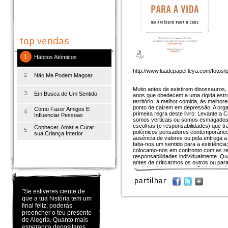
1
Hábitos Atómicos
http://www.luadepapel.leya.com/fotos
2
Não Me Podem Magoar
Muito antes de existirem dinossauros,
3
Em Busca de Um Sentido
anos que obedecem a uma rígida estrut
território, à melhor comida, às melhor
ponto de caírem em depressão. A organ
Como Fazer Amigos E
4
primeira regra deste livro: Levante a
Influenciar Pessoas
somos verticais ou somos esmagados. N
escolhas (e responsabilidades) que tra
Conhecer, Amar e Curar
5
polémicos pensadores contemporâneos
sua Criança Interior
ausência de valores ou pela entrega a 
falta-nos um sentido para a existênc
colocamo-nos em confronto com as res
responsabilidades individualmente. Q
antes de criticarmos os outros ou pa
modelos de pensamento. Cada uma dess
filosofia, obriga- nos a repensar tudo
uma obra corajosa, transformadora, q
ascender à ribalta mundial nos últimos 
"Se estiveres ciente de
nunca mais verá uma lagosta da mesm
que a tua história tem um
endireitar as costas, o triunfo não ser
final feliz, poderás
preencher o teu presente
de Alegria. Quanto mais
esperança depositares