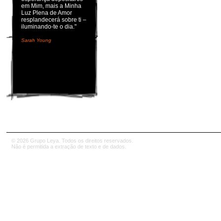
em Mim, mais a Minha
Luz Plena de Amor
resplandecerá sobre ti –
iluminando-te o dia."
Sarah Young
© 2026 Grupo Leya. Todos os direitos reservados.
Não é permitida a extração de texto e de dados.