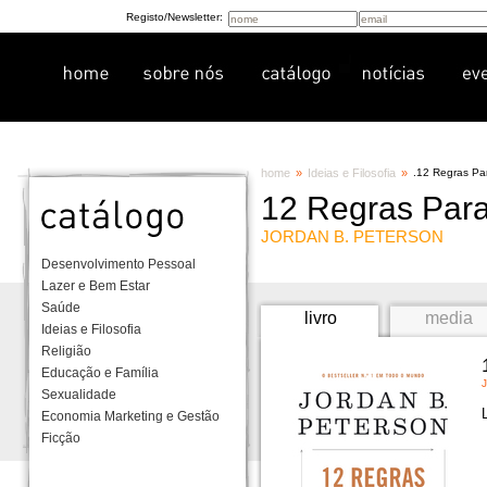
Registo/Newsletter:
home
»
Ideias e Filosofia
»
.
12 Regras Pa
12 Regras Para
JORDAN B. PETERSON
Desenvolvimento Pessoal
Lazer e Bem Estar
Saúde
livro
media
Ideias e Filosofia
Religião
Educação e Família
Sexualidade
Economia Marketing e Gestão
Ficção