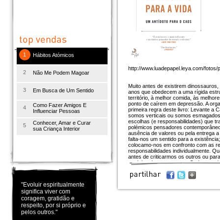
1
Hábitos Atómicos
http://www.luadepapel.leya.com/fotos
2
Não Me Podem Magoar
Muito antes de existirem dinossauros,
3
Em Busca de Um Sentido
anos que obedecem a uma rígida estrut
território, à melhor comida, às melhor
ponto de caírem em depressão. A organ
Como Fazer Amigos E
4
primeira regra deste livro: Levante a
Influenciar Pessoas
somos verticais ou somos esmagados. N
escolhas (e responsabilidades) que tra
Conhecer, Amar e Curar
5
polémicos pensadores contemporâneos
sua Criança Interior
ausência de valores ou pela entrega a 
falta-nos um sentido para a existênc
colocamo-nos em confronto com as res
responsabilidades individualmente. Q
antes de criticarmos os outros ou pa
modelos de pensamento. Cada uma dess
filosofia, obriga- nos a repensar tudo
uma obra corajosa, transformadora, q
ascender à ribalta mundial nos últimos 
"Evoluir espiritualmente
nunca mais verá uma lagosta da mesm
significa viver com
endireitar as costas, o triunfo não ser
coragem, gratidão e
respeito, por si próprio e
pelos outros."