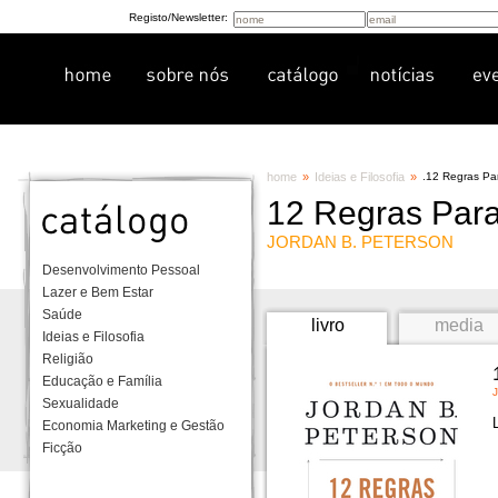
Registo/Newsletter:
home
»
Ideias e Filosofia
»
.
12 Regras Pa
12 Regras Para
JORDAN B. PETERSON
Desenvolvimento Pessoal
Lazer e Bem Estar
Saúde
livro
media
Ideias e Filosofia
Religião
Educação e Família
Sexualidade
Economia Marketing e Gestão
Ficção