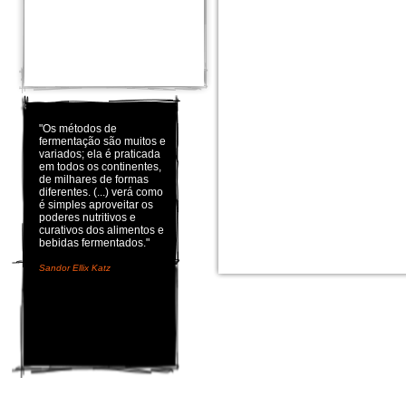
"Os métodos de
fermentação são muitos e
variados; ela é praticada
em todos os continentes,
de milhares de formas
diferentes. (...) verá como
é simples aproveitar os
poderes nutritivos e
curativos dos alimentos e
bebidas fermentados."
Sandor Ellix Katz