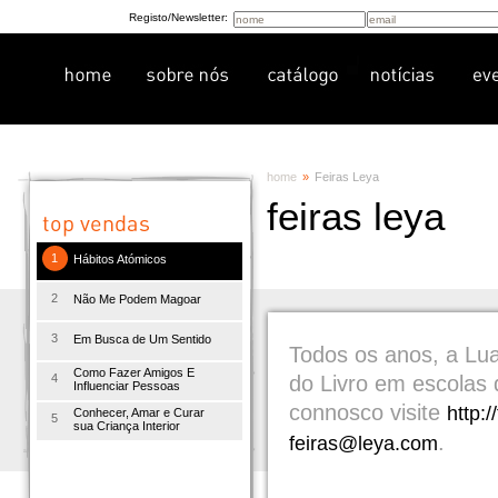
Registo/Newsletter:
home
»
Feiras Leya
feiras leya
1
Hábitos Atómicos
2
Não Me Podem Magoar
3
Em Busca de Um Sentido
Todos os anos, a Lua
Como Fazer Amigos E
4
do Livro em escolas 
Influenciar Pessoas
connosco visite
http:/
Conhecer, Amar e Curar
5
sua Criança Interior
.
feiras@leya.com