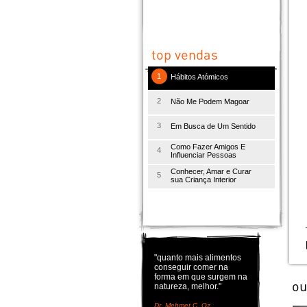
1
Hábitos Atómicos
2
Não Me Podem Magoar
3
Em Busca de Um Sentido
Como Fazer Amigos E
4
Influenciar Pessoas
Conhecer, Amar e Curar
5
sua Criança Interior
"quanto mais alimentos
conseguir comer na
forma em que surgem na
natureza, melhor."
Dr. Mehmet C. Oz