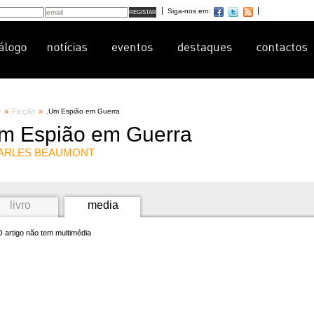
Siga-nos em:
e
»
Ficção
»
.
Um Espião em Guerra
m Espião em Guerra
ARLES BEAUMONT
livro
media
 artigo não tem multimédia