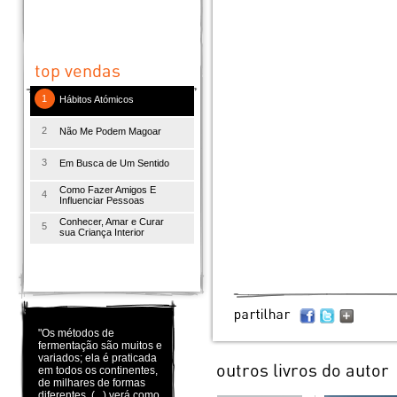
1
Hábitos Atómicos
2
Não Me Podem Magoar
3
Em Busca de Um Sentido
Como Fazer Amigos E
4
Influenciar Pessoas
Conhecer, Amar e Curar
5
sua Criança Interior
"Os métodos de
fermentação são muitos e
variados; ela é praticada
em todos os continentes,
de milhares de formas
diferentes. (...) verá como