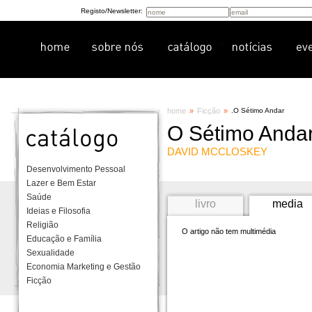
Registo/Newsletter:
home
»
Ficção
»
.
O Sétimo Andar
O Sétimo Anda
DAVID MCCLOSKEY
Desenvolvimento Pessoal
Lazer e Bem Estar
Saúde
livro
media
Ideias e Filosofia
Religião
O artigo não tem multimédia
Educação e Família
Sexualidade
Economia Marketing e Gestão
Ficção