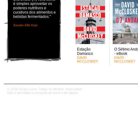
é simples aproveitar os
poderes nutritivos e
curativos dos alimentos e
bebidas fermentados."
Sandor Ellix Katz
Estação
O Sétimo And
Damasco
- eBook
DAVID
DAVID
MCCLOSKEY
MCCLOSKEY
© 2026 Grupo Leya. Todos os direitos reservados.
Não é permitida a extração de texto e de dados.