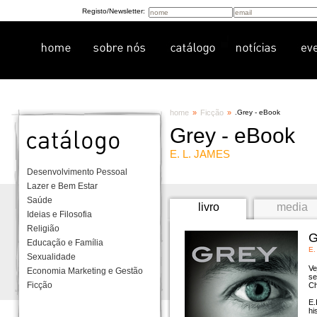
Registo/Newsletter:
home
»
Ficção
»
.
Grey - eBook
Grey - eBook
E. L. JAMES
Desenvolvimento Pessoal
Lazer e Bem Estar
Saúde
livro
media
Ideias e Filosofia
Religião
G
Educação e Família
E.
Sexualidade
Ve
Economia Marketing e Gestão
se
Ficção
Ch
E.
hi