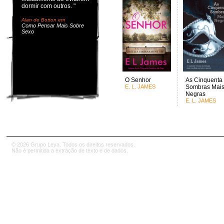
dormir com outros. "
Alan de Botton em
Como Pensar Mais Sobre
Sexo
O Senhor
As Cinquenta
E. L. JAMES
Sombras Mai
Negras
E. L. JAMES
© 2026 Grupo Leya. Todos os direitos reservados.
Não é permitida a extração de texto e de dados.