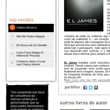
to
no
Ch
to
di
An
nu
ca
1
co
Hábitos Atómicos
t
co
2
contrário de todas as mulheres que 
Não Me Podem Magoar
como ele realmente é – um coração f
estilo de playboy não conseguem esco
3
Será que possuir Ana será suficiente p
Em Busca de Um Sentido
ainda hoje o perseguem, noite após n
sua obsessão pelo controlo, e o ó
Como Fazer Amigos E
4
afastar Ana e destruir para sempre a f
Influenciar Pessoas
Conhecer, Amar e Curar
5
EL James
trabalha como executiva 
sua Criança Interior
Londres. Desde criança que sonhava e
teve de suspender esse sonho para 
finalmente teve coragem, durante 18 
As Cinquenta Sombras de Grey, que deu
do Século XXI.
Eleita como uma das 100 personalid
James está actualmente a escrever um
"Um casamento leal deve
ter consciência da
imensa contenção e
generosidade que as
duas partes demonstram
mutuamente ao evitarem