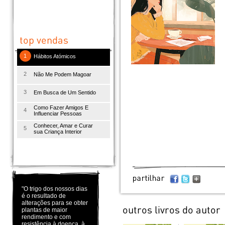
1
Hábitos Atómicos
2
Não Me Podem Magoar
3
Em Busca de Um Sentido
Como Fazer Amigos E
4
Influenciar Pessoas
Conhecer, Amar e Curar
5
sua Criança Interior
"O trigo dos nossos dias
é o resultado de
alterações para se obter
plantas de maior
rendimento e com
resistência à doença, à