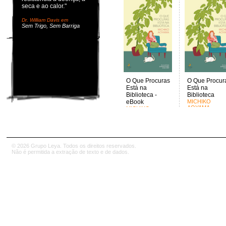
seca e ao calor."
Dr. William Davis em
Sem Trigo, Sem Barriga
O Que Procuras
O Que Procur
Está na
Está na
Biblioteca -
Biblioteca
eBook
MICHIKO
AOYAMA
MICHIKO
AOYAMA
© 2026 Grupo Leya. Todos os direitos reservados.
Não é permitida a extração de texto e de dados.