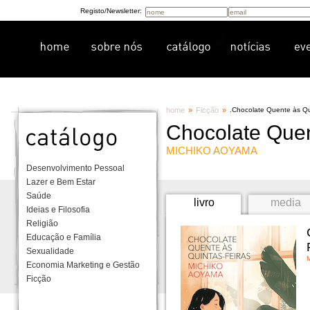
Registo/Newsletter:
home
»
Ficção
»
.
Chocolate Quente às Qu
Chocolate Quen
MICHIKO AOYAMA
Desenvolvimento Pessoal
Lazer e Bem Estar
Saúde
livro
media
Ideias e Filosofia
Religião
Educação e Família
Sexualidade
Economia Marketing e Gestão
Ficção