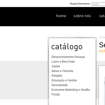
Registo/Newsletter:
hom
S
NUN
Desenvolvimento Pessoal
Lazer e Bem Estar
Saúde
Ideias e Filosofia
Religião
Educação e Família
Sexualidade
Economia Marketing e Gestão
Ficção