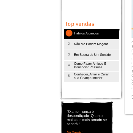
1
Hábitos Atómicos
2
Não Me Podem Magoar
3
Em Busca de Um Sentido
Como Fazer Amigos E
4
Influenciar Pessoas
Conhecer, Amar e Curar
5
sua Criança Interior
r
"O amor nunca é
desperdiçado. Quanto
mais der, mais amado se
sentirá."
Mo Gawdat