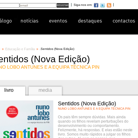
Siga-nos em:
e
»
Educação e Família
»
.
Sentidos (Nova Edição)
entidos (Nova Edição)
O LOBO ANTUNES E A EQUIPA TÉCNICA PIN
livro
media
Sentidos (Nova Edição)
NUNO LOBO ANTUNES E A EQUIPA TÉCNICA PIN
Os pais têm sempre dúvidas. Mais ainda
quando os filhos revelam perturbações do
desenvolvimento ou comportamento.
Felizmente, há respostas. E elas estão neste
livro. Somos muito rápidos a julgar os filhos