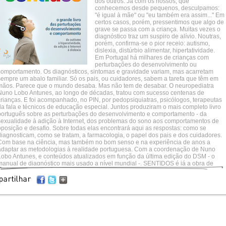
dos outros. Já com os nossos, que
conhecemos desde pequenos, desculpamos:
"é igual à mãe" ou "eu também era assim..." Em
certos casos, porém, pressentimos que algo de
grave se passa com a criança. Muitas vezes o
diagnóstico traz um suspiro de alívio. Noutras,
porém, confirma-se o pior receio: autismo,
dislexia, distúrbio alimentar, hipertatividade.
Em Portugal há milhares de crianças com
perturbações do desenvolvimento ou
comportamento. Os diagnósticos, sintomas e gravidade variam, mas acarretam
sempre um abalo familiar. Só os pais, ou cuidadores, sabem a tarefa que têm em
mãos. Parece que o mundo desaba. Mas não tem de desabar. O neuropediatra
Nuno Lobo Antunes, ao longo de décadas, tratou com sucesso centenas de
crianças. E foi acompanhado, no PIN, por pedopsiquiatras, psicólogos, terapeutas
da fala e técnicos de educação especial. Juntos produziram o mais completo livro
português sobre as perturbações do desenvolvimento e comportamento - da
sexualidade à adição à Internet, dos problemas do sono aos comportamentos de
oposição e desafio. Sobre todas elas encontrará aqui as respostas: como se
diagnosticam, como se tratam, a farmacologia, o papel dos pais e dos cuidadores.
Com base na ciência, mas também no bom senso e na experiência de anos a
adaptar as metodologias à realidade portuguesa. Com a coordenação de Nuno
Lobo Antunes, e conteúdos atualizados em função da última edição do DSM - o
manual de diagnóstico mais usado a nível mundial -, SENTIDOS é já a obra de
eferência nesta área. Para pais, professores, psicólogos, médicos e até crianças e
adolescentes suficientemente curiosos para quererem aprender.