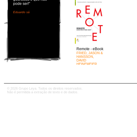
pode ser!"
Eduardo sá
Remote - eBook
FRIED, JASON &
HANSSON,
DAVID
HEINEMEIER
© 2026 Grupo Leya. Todos os direitos reservados.
Não é permitida a extração de texto e de dados.