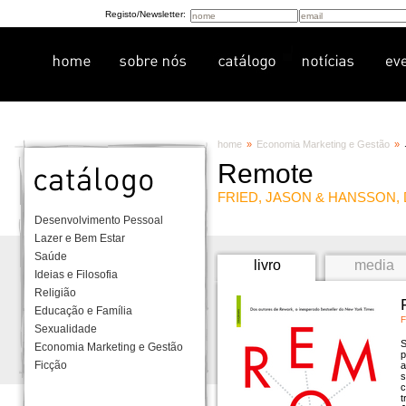
Registo/Newsletter:
home
»
Economia Marketing e Gestão
»
Remote
FRIED, JASON & HANSSON,
Desenvolvimento Pessoal
Lazer e Bem Estar
Saúde
livro
media
Ideias e Filosofia
Religião
Educação e Família
F
Sexualidade
S
Economia Marketing e Gestão
p
Ficção
a
s
c
t