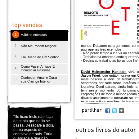
J
q
c
o
p
s
n
p
m
1
E
Hábitos Atómicos
E
o
2
mundo. Debatem os argumentos contr
Não Me Podem Magoar
aqui apenas três exemplos:
- Não perde tempo a ir e vir ao escritór
3
- Trabalha na empresa onde quer traba
Em Busca de Um Sentido
- Dedica ao trabalho as horas que lhe
Como Fazer Amigos E
4
Influenciar Pessoas
David Heinemeier Hansson
vivia 
Jason Fried
, que então morava em C
Conhecer, Amar e Curar
5
mails nasceu a ideia de trabalhar
sua Criança Interior
separados por sete fusos horários
lucrativa. Continuaram, ainda hoje,
tem neste momento 36 funcionári
corporações de todo o mundo (como o
dólares anualmente e tornaram-se um m
extensos artigos que lhes dedicaram
Os autores alimentam ainda um dos m
"Se ficou triste,não faça
de conta que nada se
passa. Desabafe a dois,
numa espécie de
conclave de pais. Fúria
guardada é que não