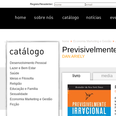
Registo/Newsletter:
home
»
Economia Marketing e Gestão
»
Previsivelmente
DAN ARIELY
Desenvolvimento Pessoal
Lazer e Bem Estar
Saúde
livro
media
Ideias e Filosofia
Religião
Educação e Família
Sexualidade
P
Economia Marketing e Gestão
Ficção