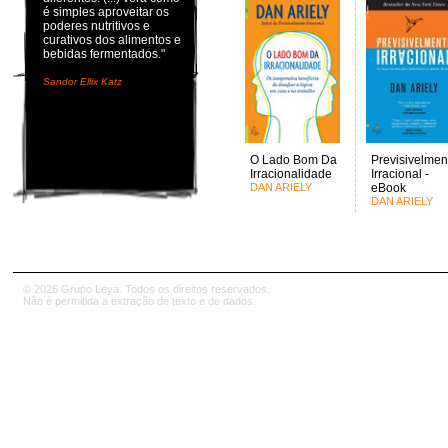
é simples aproveitar os
poderes nutritivos e
curativos dos alimentos e
bebidas fermentados."
Sandor Ellix Katz
O Lado Bom Da
Previsivelmen
Irracionalidade
Irracional -
DAN ARIELY
eBook
DAN ARIELY
© 2026 Grupo Leya. Todos os direitos reservados.
Não é permitida a extração de texto e de dados.