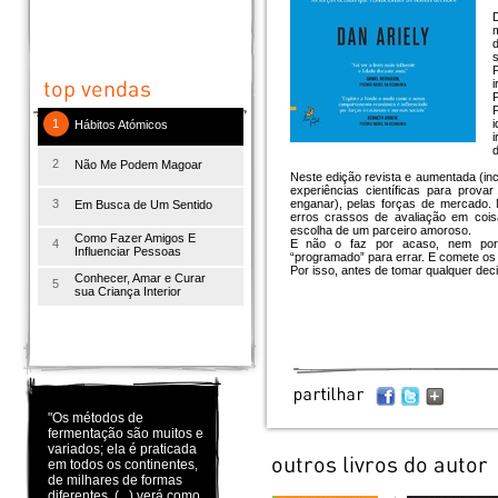
D
s
P
P
P
1
Hábitos Atómicos
d
2
Não Me Podem Magoar
Neste edição revista e aumentada (inc
experiências científicas para pro
3
enganar), pelas forças de mercado
Em Busca de Um Sentido
erros crassos de avaliação em coi
escolha de um parceiro amoroso.
Como Fazer Amigos E
4
E não o faz por acaso, nem por s
Influenciar Pessoas
“programado” para errar. E comete os 
Por isso, antes de tomar qualquer deci
Conhecer, Amar e Curar
5
sua Criança Interior
"Os métodos de
fermentação são muitos e
variados; ela é praticada
em todos os continentes,
de milhares de formas
diferentes. (...) verá como