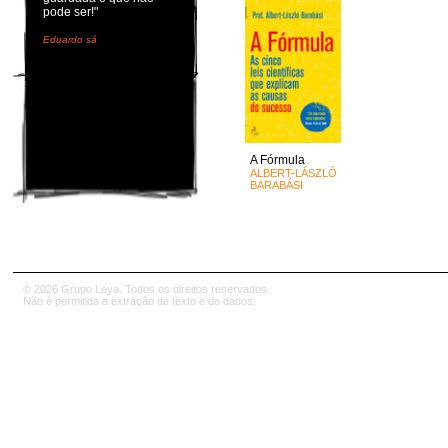
pode ser!"
Eduardo sá
A Fórmula
ALBERT-LÁSZLÓ
BARABÁSI
© 2026 Grupo Leya. Todos os direitos reservados.
Não é permitida a extração de texto e de dados.