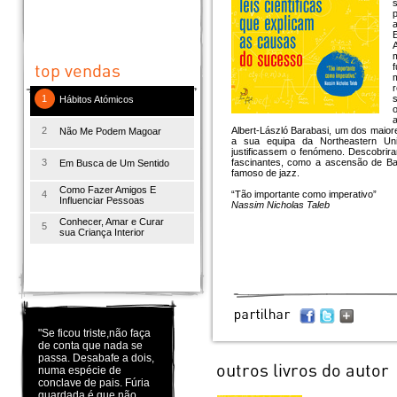
E
A
f
r
1
s
Hábitos Atómicos
a
2
Albert-László Barabasi, um dos maior
Não Me Podem Magoar
a sua equipa da Northeastern Univ
justificassem o fenómeno. Descobriram
3
fascinantes, como a ascensão de Bas
Em Busca de Um Sentido
famoso de jazz.
Como Fazer Amigos E
4
“Tão importante como imperativo”
Influenciar Pessoas
Nassim Nicholas Taleb
Conhecer, Amar e Curar
5
sua Criança Interior
"Se ficou triste,não faça
de conta que nada se
passa. Desabafe a dois,
numa espécie de
conclave de pais. Fúria
guardada é que não