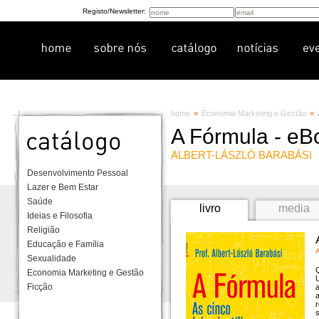
Registo/Newsletter:
home
»
Economia Marketing e Gestão
»
A Fórmula - eB
ALBERT-LÁSZLÓ BARABÁSI
Desenvolvimento Pessoal
Lazer e Bem Estar
Saúde
livro
media
Ideias e Filosofia
Religião
Educação e Família
Sexualidade
Q
Economia Marketing e Gestão
U
Ficção
a
a
s