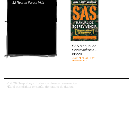
12 Regras Para a Vida
SAS Manual de
Sobrevivência -
eBook
JOHN "LOFTY"
WISEMAN
© 2026 Grupo Leya. Todos os direitos reservados.
Não é permitida a extração de texto e de dados.