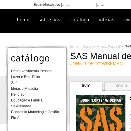
Registo/Newsletter:
home
»
Desenvolvimento Pessoal
»
.
SAS
SAS Manual de
JOHN "LOFTY" WISEMAN
Desenvolvimento Pessoal
Lazer e Bem Estar
Saúde
livro
media
Ideias e Filosofia
Religião
Educação e Família
Sexualidade
Economia Marketing e Gestão
Ficção