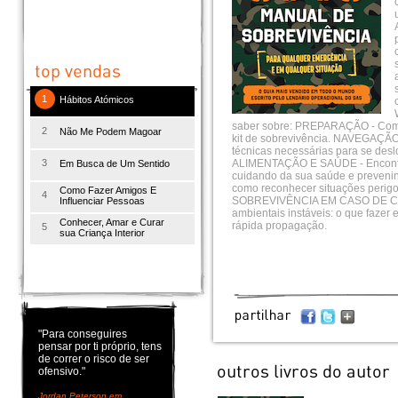
1
Hábitos Atómicos
saber sobre: PREPARAÇÃO - Compr
2
Não Me Podem Magoar
kit de sobrevivência. NAVEGAÇÃO
técnicas necessárias para se des
3
ALIMENTAÇÃO E SAÚDE - Encontre
Em Busca de Um Sentido
cuidando da sua saúde e preve
como reconhecer situações perigo
Como Fazer Amigos E
4
SOBREVIVÊNCIA EM CASO DE CAL
Influenciar Pessoas
ambientais instáveis: o que fazer
Conhecer, Amar e Curar
rápida propagação.
5
sua Criança Interior
"Para conseguires
pensar por ti próprio, tens
de correr o risco de ser
ofensivo."
Jordan Peterson em