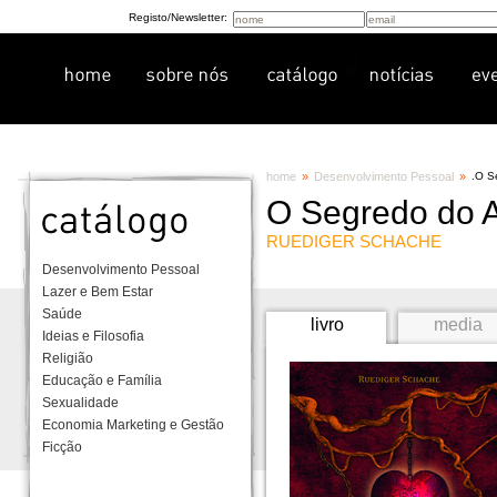
Registo/Newsletter:
home
»
Desenvolvimento Pessoal
»
.
O S
O Segredo do 
RUEDIGER SCHACHE
Desenvolvimento Pessoal
Lazer e Bem Estar
Saúde
livro
media
Ideias e Filosofia
Religião
Educação e Família
Sexualidade
Economia Marketing e Gestão
Ficção