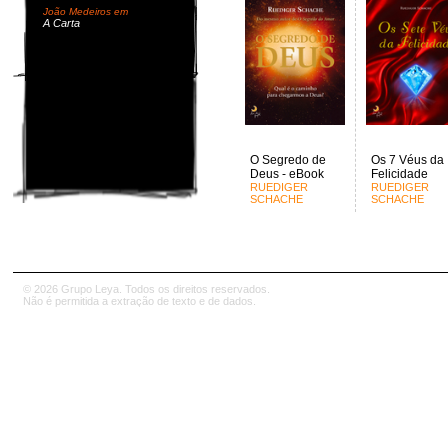
João Medeiros em
A Carta
O Segredo de
Os 7 Véus da
Deus - eBook
Felicidade
RUEDIGER
RUEDIGER
SCHACHE
SCHACHE
© 2026 Grupo Leya. Todos os direitos reservados.
Não é permitida a extração de texto e de dados.