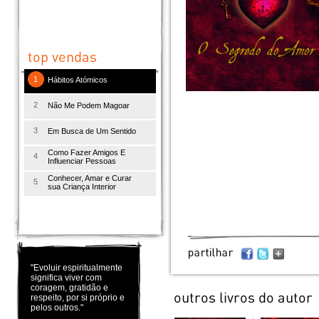
1
Hábitos Atómicos
2
Não Me Podem Magoar
3
Em Busca de Um Sentido
Como Fazer Amigos E
4
Influenciar Pessoas
Conhecer, Amar e Curar
5
sua Criança Interior
"Evoluir espiritualmente
significa viver com
coragem, gratidão e
respeito, por si próprio e
pelos outros."