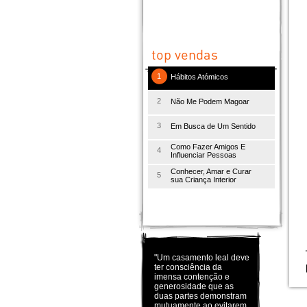
1
Hábitos Atómicos
2
Não Me Podem Magoar
3
Em Busca de Um Sentido
Como Fazer Amigos E
4
Influenciar Pessoas
Conhecer, Amar e Curar
5
sua Criança Interior
"Um casamento leal deve
ter consciência da
imensa contenção e
generosidade que as
duas partes demonstram
mutuamente ao evitarem