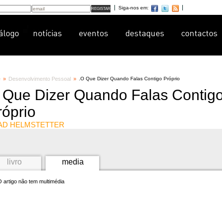
Siga-nos em:
e
»
Desenvolvimento Pessoal
»
.
O Que Dizer Quando Falas Contigo Próprio
 Que Dizer Quando Falas Contig
róprio
AD HELMSTETTER
livro
media
 artigo não tem multimédia