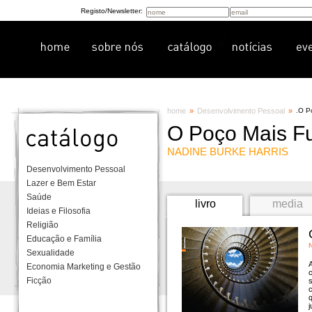
Registo/Newsletter:
home
»
Desenvolvimento Pessoal
»
.
O P
O Poço Mais F
NADINE BURKE HARRIS
Desenvolvimento Pessoal
Lazer e Bem Estar
Saúde
livro
media
Ideias e Filosofia
Religião
Educação e Família
Sexualidade
A
Economia Marketing e Gestão
c
Ficção
c
j