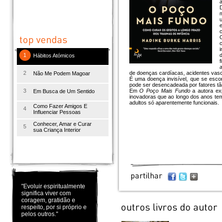
a
D
m
u
e
c
1
Hábitos Atómicos
f
a
2
de doenças cardíacas, acidentes vascu
Não Me Podem Magoar
É uma doença invisível, que se esc
pode ser desencadeada por fatores tão
3
Em
O Poço Mais Fundo
a autora exp
Em Busca de Um Sentido
inovadoras que ao longo dos anos te
adultos só aparentemente funcionais.
Como Fazer Amigos E
4
Influenciar Pessoas
Conhecer, Amar e Curar
5
sua Criança Interior
"Evoluir espiritualmente
significa viver com
coragem, gratidão e
respeito, por si próprio e
pelos outros."