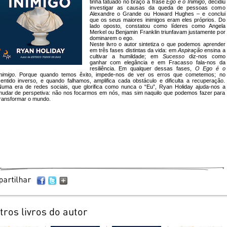
tinha tatuado no braço a frase
Ego é o Inimigo
, decidiu
investigar as causas da queda de pessoas como
Alexandre o Grande ou Howard Hughes – e conclui
que os seus maiores inimigos eram eles próprios. Do
lado oposto, constatou como líderes como Angela
Merkel ou Benjamin Franklin triunfavam justamente por
dominarem o ego.
Neste livro o autor sintetiza o que podemos aprender
em três fases distintas da vida: em
Aspiração
ensina a
cultivar a humildade; em
Sucesso
diz-nos como
ganhar com elegância e em Fracasso fala-nos da
resiliência. Em qualquer dessas fases,
O Ego é o
nimigo
. Porque quando temos êxito, impede-nos de ver os erros que cometemos; no
entido inverso, e quando falhamos, amplifica cada obstáculo e dificulta a recuperação.
uma era de redes sociais, que glorifica como nunca o “Eu”, Ryan Holiday ajuda-nos a
udar de perspetiva: não nos focarmos em nós, mas sim naquilo que podemos fazer para
ransformar o mundo.