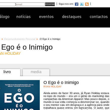
Siga-nos em:
e
»
Desenvolvimento Pessoal
»
.
O Ego é o Inimigo
 Ego é o Inimigo
AN HOLIDAY
livro
media
O Ego é o Inimigo
RYAN HOLIDAY
Ainda antes de fazer 30 anos, já Ryan Holiday estava
no topo do mundo – era um o génio do
marketing
das
campanhas da
American Apparel
. Mas pouco depois, o
mundo à sua volta começou a desmoronar-se, quando
o seu mentor caiu em desgraça e a agência para onde
trabalhava quase entrou em bancarrota. O autor, que