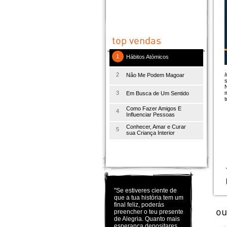
1
Hábitos Atómicos
2
I
Não Me Podem Magoar
s
N
3
m
Em Busca de Um Sentido
t
Como Fazer Amigos E
4
Influenciar Pessoas
Conhecer, Amar e Curar
5
sua Criança Interior
"Se estiveres ciente de
que a tua história tem um
final feliz, poderás
preencher o teu presente
de Alegria. Quanto mais
esperança depositares