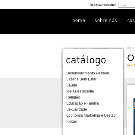
Registo/Newsletter:
hom
O
RY
Desenvolvimento Pessoal
Lazer e Bem Estar
Saúde
Ideias e Filosofia
Religião
Educação e Família
Sexualidade
Economia Marketing e Gestão
Ficção