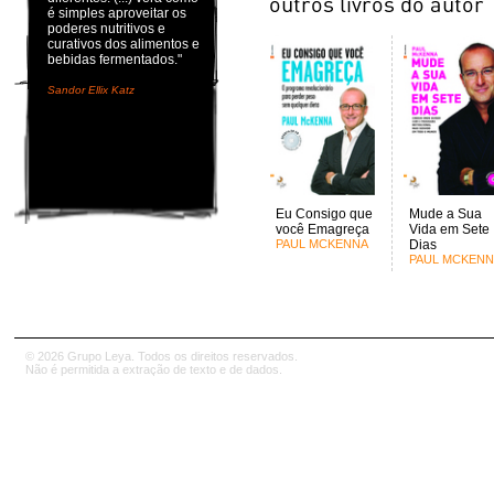
é simples aproveitar os
poderes nutritivos e
curativos dos alimentos e
bebidas fermentados."
Sandor Ellix Katz
Eu Consigo que
Mude a Sua
você Emagreça
Vida em Sete
PAUL MCKENNA
Dias
PAUL MCKENN
© 2026 Grupo Leya. Todos os direitos reservados.
Não é permitida a extração de texto e de dados.