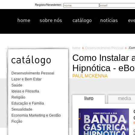
Registo/Newsletter:
home
»
Desenvolvimento Pessoal
»
.
Como
Como Instalar 
Hipnótica - eB
Desenvolvimento Pessoal
PAUL MCKENNA
Lazer e Bem Estar
Saúde
Ideias e Filosofia
Religião
livro
media
Educação e Família
Sexualidade
Economia Marketing e Gestão
Ficção