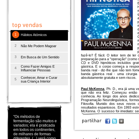
H
q
d
d
1
Hábitos Atómicos
G
2
Não Me Podem Magoar
p
p
fazê-lo? É fácil. O leitor tem de ler
3
Em Busca de Um Sentido
preparação para a "operação" (como s
CD e DVD hipnóticos incluídos gratu
Como Fazer Amigos E
gástrica. E o corpo começa a respo
4
Influenciar Pessoas
banda real - diz-lhe que não tem fome
banda gástrica real - uma cirurgia
Conhecer, Amar e Curar
absolutamente gratuita e sem riscos.
5
sua Criança Interior
Paul McKenna
, Ph. D., era já uma 
que não era feliz. Começou então
conhecia. Ao longo dos anos dedic
Programação Neurolinguística, formo
Filosofia. Munido dos seus novos
resultados espantosos. Em 1993 estr
McKenna. O sucesso foi imediato; se
Janeiro de 2008, Paul se tornou na ma
"Os métodos de
de acordo com o Sunday Times, Pau
fermentação são muitos e
vendido em todo mundo. E tem entre o
variados; ela é praticada
de Hollywood e até membros da família 
em todos os continentes,
de milhares de formas
diferentes. (...) verá como