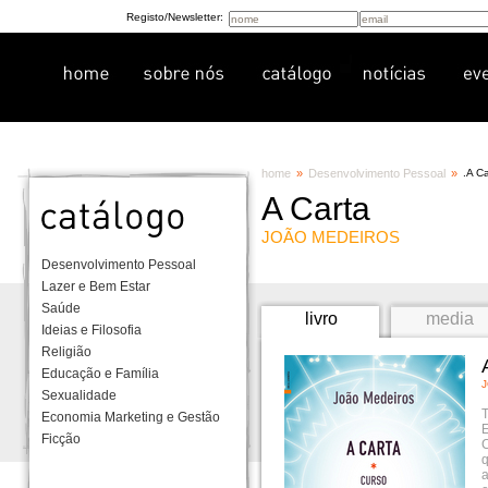
Registo/Newsletter:
home
»
Desenvolvimento Pessoal
»
.
A Ca
A Carta
JOÃO MEDEIROS
Desenvolvimento Pessoal
Lazer e Bem Estar
Saúde
livro
media
Ideias e Filosofia
Religião
Educação e Família
Sexualidade
T
Economia Marketing e Gestão
E
Ficção
C
q
a