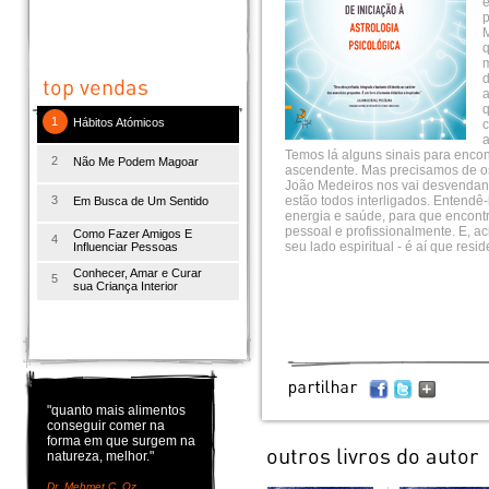
e
p
M
q
m
d
a
q
1
Hábitos Atómicos
c
a
Temos lá alguns sinais para enco
2
Não Me Podem Magoar
ascendente. Mas precisamos de os
João Medeiros nos vai desvendand
3
estão todos interligados. Entendê-l
Em Busca de Um Sentido
energia e saúde, para que encont
pessoal e profissionalmente. E, a
Como Fazer Amigos E
4
seu lado espiritual - é aí que resi
Influenciar Pessoas
Conhecer, Amar e Curar
5
sua Criança Interior
"quanto mais alimentos
conseguir comer na
forma em que surgem na
natureza, melhor."
Dr. Mehmet C. Oz