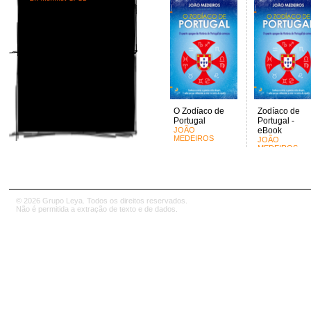
O Zodíaco de
Zodíaco de
Portugal
Portugal -
JOÃO
eBook
MEDEIROS
JOÃO
MEDEIROS
© 2026 Grupo Leya. Todos os direitos reservados.
Não é permitida a extração de texto e de dados.